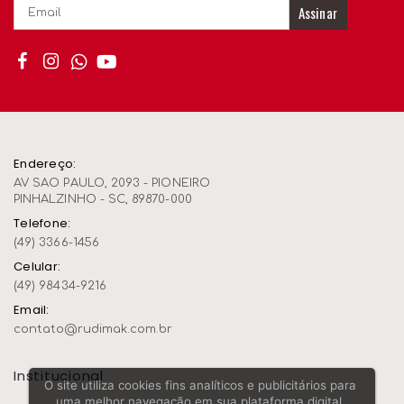
Assinar
Endereço:
AV SAO PAULO, 2093 - PIONEIRO
PINHALZINHO - SC, 89870-000
Telefone:
(49) 3366-1456
Celular:
(49) 98434-9216
Email:
contato@rudimak.com.br
Institucional
O site utiliza cookies fins analíticos e publicitários para
uma melhor navegação em sua plataforma digital,