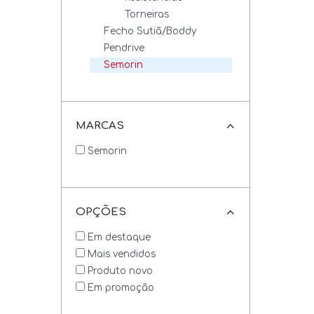
Torneiras
Fecho Sutiã/Boddy
Pendrive
Semorin
Máquinas
Máquinas De Cordão
MARCAS
Artesanato
Semorin
Fios E Linhas
Tesouras
OPÇÕES
Peças E Acessórios
Em destaque
Mais vendidos
Produto novo
Em promoção