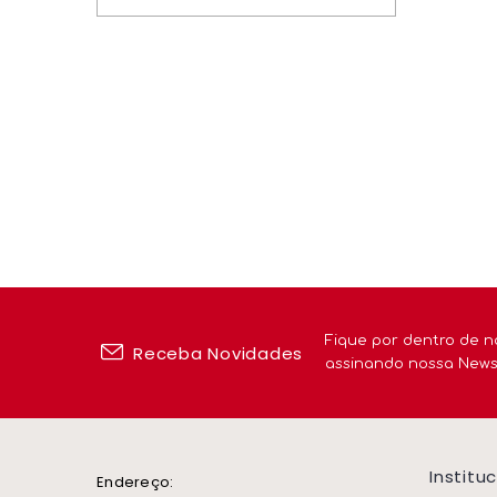
Fique por dentro de n
Receba Novidades
assinando nossa News
Institu
Endereço: