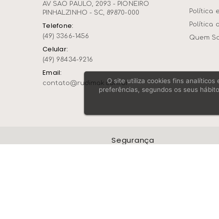
AV SAO PAULO, 2093 - PIONEIRO
Política 
PINHALZINHO - SC, 89870-000
Política 
Telefone:
(49) 3366-1456
Quem S
Celular:
(49) 98434-9216
Email:
O site utiliza cookies fins analític
contato@rudimak.com.br
preferências, segundos os seus hábito
Segurança
RUDIMAK COMERCIO D