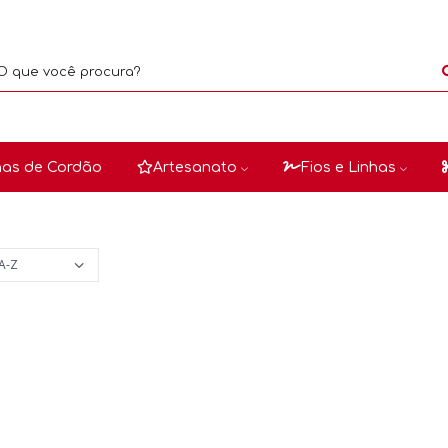
as de Cordão
Artesanato
Fios e Linhas