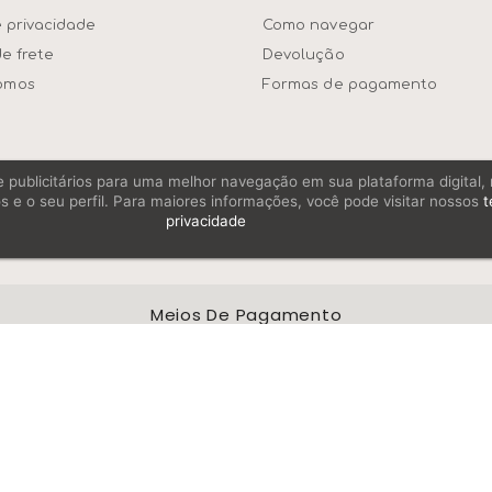
e privacidade
Como navegar
de frete
Devolução
omos
Formas de pagamento
os e publicitários para uma melhor navegação em sua plataforma digital
s e o seu perfil. Para maiores informações, você pode visitar nossos
t
privacidade
Meios De Pagamento
E MAQUINAS LTDA © 2026 - Todos os Direitos Reservados | CNPJ: