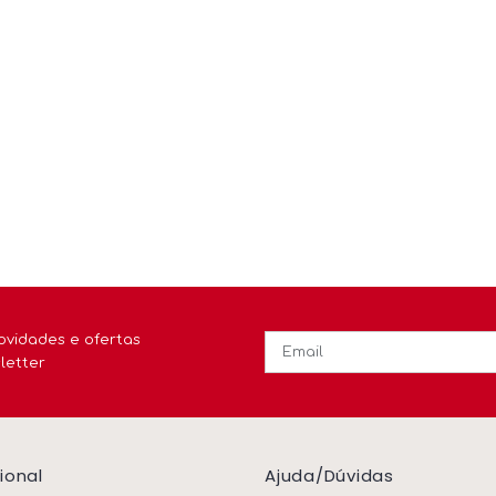
ovidades e ofertas
letter
cional
Ajuda/dúvidas