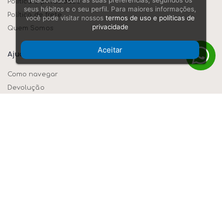
relacionado com as suas preferências, segundos os
Política e privacidade
seus hábitos e o seu perfil. Para maiores informações,
Política de frete
você pode visitar nossos
termos de uso e políticas de
privacidade
Quem Somos
Aceitar
Ajuda/dúvidas
Como navegar
Devolução
Formas de pagamento
Segurança