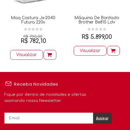
Maq Costura Jx-2040
Máquina De Bordado
Futura 220v
Brother Be815 Ldv
R$ 790,00
R$ 5.899,00
R$ 782,10
Visualizar
Visualizar
Receba Novidades
Fique por dentro de novidades e ofertas
assinando nossa Newsletter
Assinar