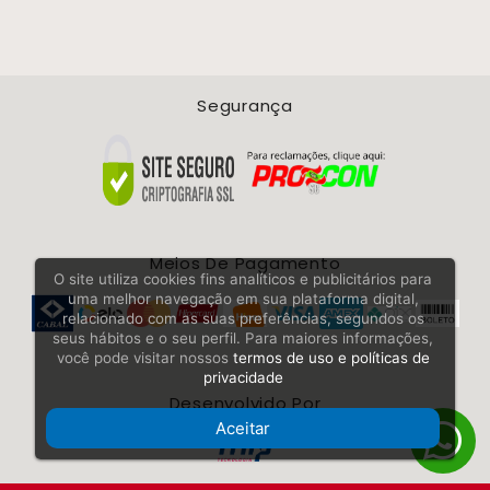
Segurança
Meios De Pagamento
O site utiliza cookies fins analíticos e publicitários para
uma melhor navegação em sua plataforma digital,
relacionado com as suas preferências, segundos os
seus hábitos e o seu perfil. Para maiores informações,
você pode visitar nossos
termos de uso e políticas de
privacidade
Desenvolvido Por
Aceitar