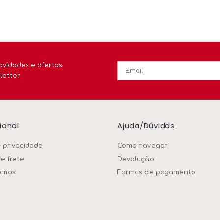
ovidades e ofertas
letter
cional
Ajuda/dúvidas
e privacidade
Como navegar
de frete
Devolução
omos
Formas de pagamento