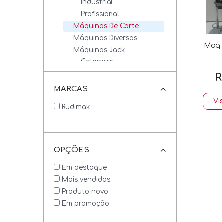
Industrial
Profissional
Máquinas De Corte
Máquinas Diversas
Maq.
Máquinas Jack
Galoneira
Overlock / Interlock
R
Retas
MARCAS
Máquinas Revisadas
Vi
Rudimak
Máquinas Zoje
Galoneiras
Overlock / Interlock
Retas
OPÇÕES
Máquinas De Cordão
Em destaque
Mais vendidos
Artesanato
Produto novo
Fios E Linhas
Em promoção
Tesouras