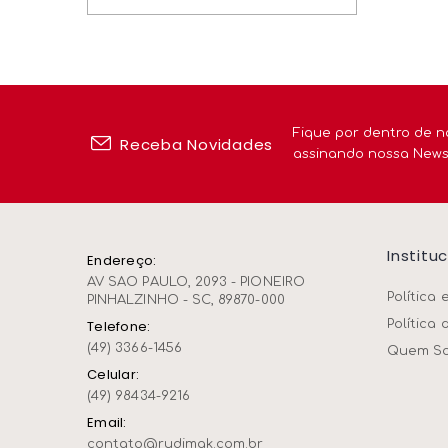
Peças E Acessórios
Fique por dentro de n
Receba Novidades
assinando nossa News
Institu
Endereço:
AV SAO PAULO, 2093 - PIONEIRO
Política 
PINHALZINHO - SC, 89870-000
Política 
Telefone:
(49) 3366-1456
Quem S
Celular:
(49) 98434-9216
Email:
contato@rudimak.com.br