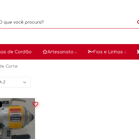
as de Cordão
Artesanato
Fios e Linhas
de Corte