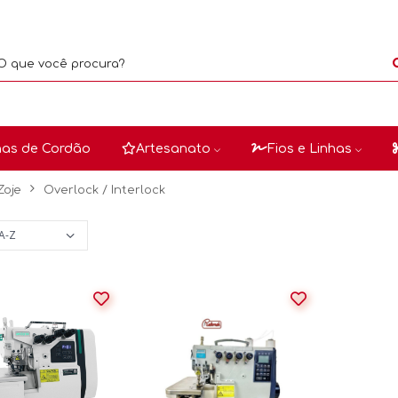
as de Cordão
Artesanato
Fios e Linhas
Zoje
Overlock / Interlock