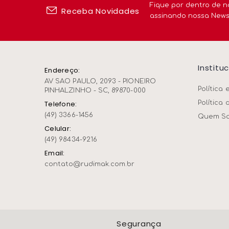
Fique por dentro de n
Receba Novidades
assinando nossa News
Peças E Acessórios
Institu
Endereço:
AV SAO PAULO, 2093 - PIONEIRO
Política 
PINHALZINHO - SC, 89870-000
Política 
Telefone:
(49) 3366-1456
Quem S
Celular:
(49) 98434-9216
Email:
contato@rudimak.com.br
Segurança