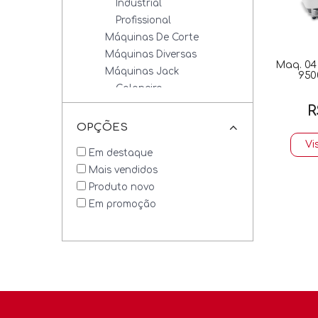
Industrial
Profissional
Máquinas De Corte
Máquinas Diversas
Maq. 04 
Máquinas Jack
9500
Galoneira
Overlock / Interlock
R
Retas
OPÇÕES
Máquinas Revisadas
Vi
Em destaque
Máquinas Zoje
Mais vendidos
Galoneiras
Produto novo
Overlock / Interlock
Em promoção
Retas
Máquinas De Cordão
Artesanato
Fios E Linhas
Tesouras