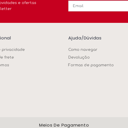
ovidades e ofertas
letter
cional
Ajuda/dúvidas
e privacidade
Como navegar
de frete
Devolução
omos
Formas de pagamento
Meios De Pagamento