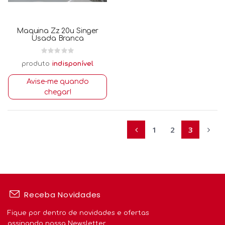
Maquina Zz 20u Singer
Usada Branca
produto
indisponível
Avise-me quando
chegar!
1
2
3
Receba Novidades
Fique por dentro de novidades e ofertas
assinando nossa Newsletter