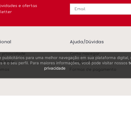
ovidades e ofertas
letter
cional
Ajuda/dúvidas
e privacidade
Como navegar
os e publicitários para uma melhor navegação em sua plataforma digital
de frete
Devolução
s e o seu perfil. Para maiores informações, você pode visitar nossos
t
privacidade
omos
Formas de pagamento
Meios De Pagamento