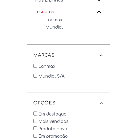
Fios E Linhas
Tesouras
Lanmax
Mundial
Peças E Acessórios
MARCAS
Lanmax
Mundial S/a
OPÇÕES
Em destaque
Mais vendidos
Produto novo
Em promoção