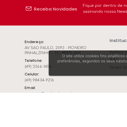
Fique por dentro de n
Receba Novidades
assinando nossa News
Institu
Endereço:
AV SAO PAULO, 2093 - PIONEIRO
Política 
PINHALZINHO - SC, 89870-000
O site utiliza cookies fins analític
Política 
Telefone:
preferências, segundos os seus hábito
(49) 3366-1456
Quem S
Celular:
(49) 98434-9216
Email:
contato@rudimak.com.br
Segurança