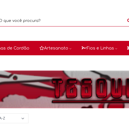
as de Cordão
Artesanato
Fios e Linhas