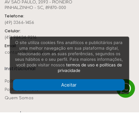
AV SAO PAULO, 2093 - PIONEIRO
PINHALZINHO - SC, 89870-000
Telefone:
(49) 3366-1456
Celular:
(49) 98434-9216
O site utiliza cookies fins analíticos e publicitários para
Email:
uma melhor navegação em sua plataforma digital,
contato@rudimak.com.br
relacionado com as suas preferências, segundos os
seus hábitos e o seu perfil. Para maiores informações,
você pode visitar nossos
termos de uso e políticas de
Institucional
privacidade
Política e privacidade
Aceitar
Política de frete
Quem Somos
Ajuda/dúvidas
Como navegar
Devolução