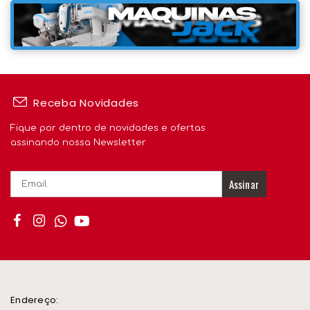
Receba Novidades
Fique por dentro de novidades e ofertas
assinando nossa Newsletter
Assinar
Endereço: