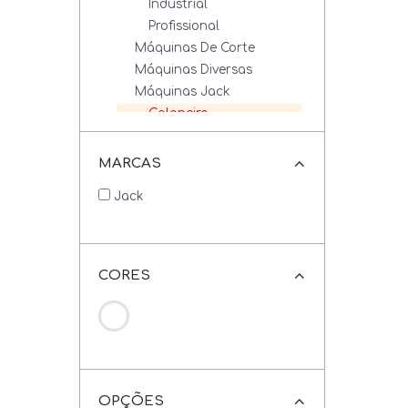
Industrial
Profissional
Máquinas De Corte
Máquinas Diversas
Máquinas Jack
Galoneira
Overlock / Interlock
Retas
MARCAS
Máquinas Revisadas
Jack
Máquinas Zoje
Galoneiras
Overlock / Interlock
Retas
CORES
Máquinas De Cordão
Artesanato
Fios E Linhas
OPÇÕES
Tesouras