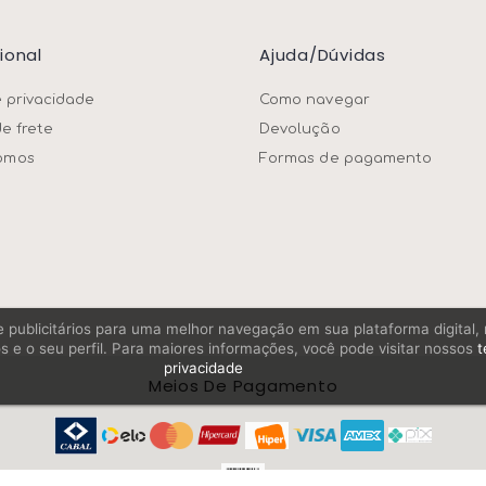
cional
Ajuda/dúvidas
e privacidade
Como navegar
de frete
Devolução
omos
Formas de pagamento
os e publicitários para uma melhor navegação em sua plataforma digital
s e o seu perfil. Para maiores informações, você pode visitar nossos
t
privacidade
Meios De Pagamento