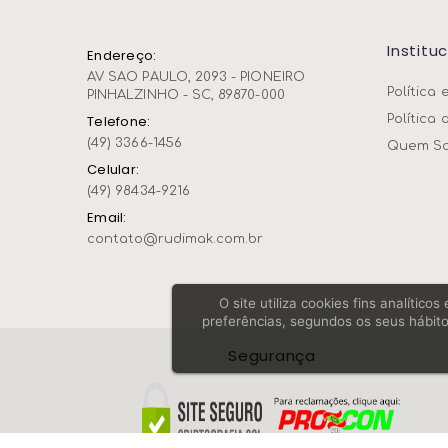
Institu
Endereço:
AV SAO PAULO, 2093 - PIONEIRO
Política 
PINHALZINHO - SC, 89870-000
Política 
Telefone:
(49) 3366-1456
Quem S
Celular:
(49) 98434-9216
Email:
contato@rudimak.com.br
O site utiliza cookies fins analític
preferências, segundos os seus hábito
Segurança