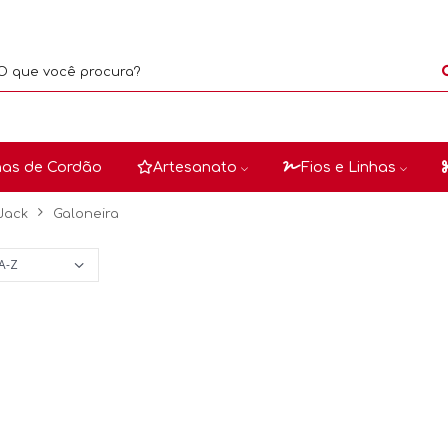
as de Cordão
Artesanato
Fios e Linhas
Jack
Galoneira