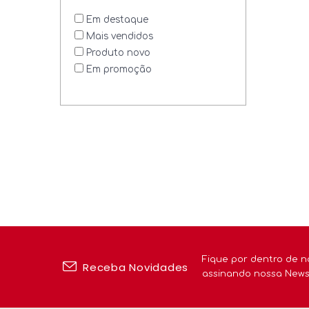
Em destaque
Peças E Acessórios
Mais vendidos
Produto novo
Em promoção
Fique por dentro de n
Receba Novidades
assinando nossa News