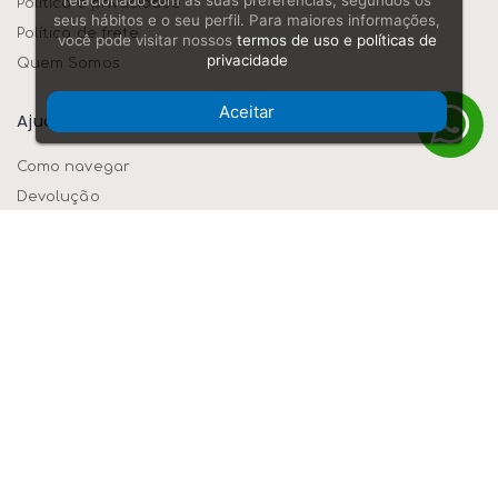
relacionado com as suas preferências, segundos os
Política e privacidade
seus hábitos e o seu perfil. Para maiores informações,
Política de frete
você pode visitar nossos
termos de uso e políticas de
privacidade
Quem Somos
Aceitar
Ajuda/dúvidas
Como navegar
Devolução
Formas de pagamento
Segurança