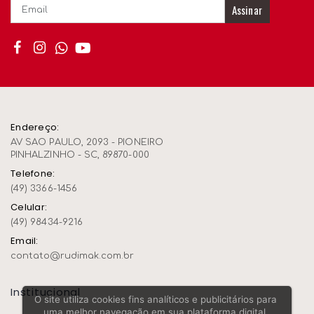
Assinar
Endereço:
AV SAO PAULO, 2093 - PIONEIRO
PINHALZINHO - SC, 89870-000
Telefone:
(49) 3366-1456
Celular:
(49) 98434-9216
Email:
contato@rudimak.com.br
Institucional
O site utiliza cookies fins analíticos e publicitários para
uma melhor navegação em sua plataforma digital,