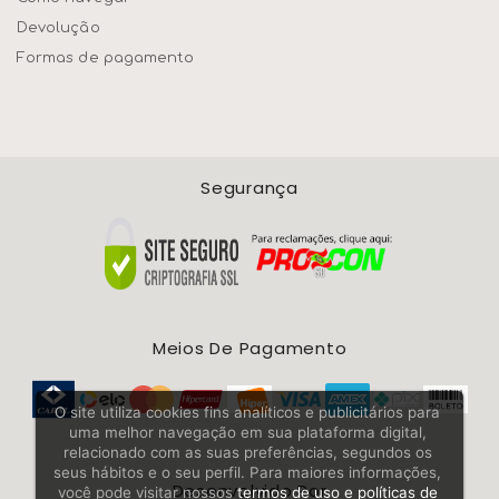
Devolução
Formas de pagamento
Segurança
Meios De Pagamento
O site utiliza cookies fins analíticos e publicitários para
uma melhor navegação em sua plataforma digital,
relacionado com as suas preferências, segundos os
seus hábitos e o seu perfil. Para maiores informações,
Desenvolvido Por
você pode visitar nossos
termos de uso e políticas de