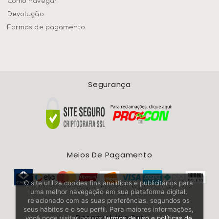
Como navegar
Devolução
Formas de pagamento
Segurança
Meios De Pagamento
O site utiliza cookies fins analíticos e publicitários para
uma melhor navegação em sua plataforma digital,
relacionado com as suas preferências, segundos os
seus hábitos e o seu perfil. Para maiores informações,
Desenvolvido Por
você pode visitar nossos
termos de uso e políticas de