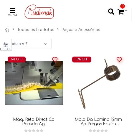
0
MENU
Todos os Produtos
Peças e Acessórios
FILTROS
5% OFF
15% OFF
Maq. Reta Direct Co
Mola Da Lamina 12mm
Parada Ag.
Ap Pregas Frufru
9,5x0,8\6