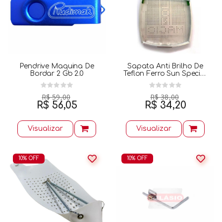
Pendrive Maquina De
Sapata Anti Brilho De
Bordar 2 Gb 2.0
Teflon Ferro Sun Special
2kg Es-94 A
R$ 59,00
R$ 38,00
R$ 56,05
R$ 34,20
Visualizar
Visualizar
10% OFF
10% OFF